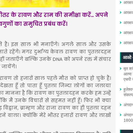
आरक्ष
आरक्ष
र के रावण और राम की समीक्षा करें... अपने
ुणों का समुचित प्रबंध करें।
आरक्ष
आरक्ष
आरक्ष
े
हैं।
इस
साल
भी
मनाएँगे।
अगले
साल
और
उसके
ाते
रहेंगे।
मगर
दुर्भाग्य
केवल
रावण
का पुतलादहन
आओ अं
हीं
जलाएँगे
बल्कि
उनके
DNA
को अपने रक्त में संचार
े
जायेंगे।
मृत शर
आत्मा 
रावण
तो
हजारों
साल
पहले
मौत को प्राप्त हो
चुके
हैं।
एचपी 
देखता
हूँ
तो
पाता
हूँ
पुतला
जिन्दा
लोगों
का
जलाया
हुलेश
का
मानना
है
कि
रावण
का
पुतलादहन
करके
हम
उन्हें
संकल्प 
ँकि
मैं
उनके
विचारों
से
सहमत
नहीं
हूँ।
फिर
भी
क्या
अंगदा
ड़
विद्वान
,
ब्राम्हण
और
राजा
रावण
का
ही
पुतला
दहन
रने
वाला।
क्योंकि
मेरे
भीतर
हजारों
रावण
और
लाखों
अंगदान
18001