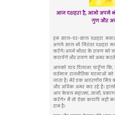
आज दशहरा है, आओ अपने भीत
गुण और अवग
हम
साल
-
दर
-
साल
दशहरा
मनात
अगले
साल
भी
निरंतर
दशहरा
मन
करेंगे।
अपने
भीतर
के
रावण
को
न
करायेंगे और रावण को अमर
करत
आपको
याद
दिलाना
चाहूँगा
कि
,
वर्तमान
राजनैतिक
घटनाओं को
जाता
है।
मेरे
एक
आदरणीय
मित्र
और
अधिक
अमर
कर
रहे
हैं।
हाला
आप
केवल
महात्मा
,
ज्ञानी
,
प्रकाण्
करेंगे
?
मैं
तो
ऐसा
क़दापि
नहीं
क
राम
हैं।