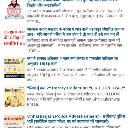
सिद्धांत और अमृतवाणियाँ
गुरु घासीदास बाबा जयंती विशेषांक : गुरु घासीदास के सप्त सिद्धांत और
अमृतवाणियाँ मानव मानव के बीच प्रेम, सद्भावना, भाईचारा, समानता और
न्याय क...
आरक्षक बस्तर फाइटर के परीक्षा मे आने वाली महत्वपूर्व संभावित सामान्य
ज्ञान - यदि आपको परीक्षा मे पास होना है तो आज ही इसे याद कर लें
छत्तीसगढ़ राज्य से संबंधित महत्वपूर्व सामान्य ज्ञान छत्तीसगढ़ राज्य की
आधारभूत जानकारी राज्य का नाम -छत्तीसगढ़ राज्य का प्राचीन नाम
-दक्षिण...
क्या है आपका अधिकार ? जानें क्या कहता है "भारतीय संविधान का
अनुच्छेद 19(1)(क)"
क्या है आपका अधिकार ? जानें क्या कहता है "भारतीय संविधान का
अनुच्छेद 19(1)(क)" # लोकतंत्र की आत्मा : अभिव्यक्ति की स्वतंत्रता
और न...
"लिख दूँ क्या ?" Poetry Collection "LIKH DUN KYA ?"
काव्य संग्रह "लिख दूँ क्या ?" Poetry Collection "LIKH DUN
KYA ?" कवि श्री हुलेश्वर प्रसाद जोशी Poet Shri Huleshwar
Prasa...
Chhattisgarh Police Advertisement - छत्तीसगढ़ पुलिस
भर्ती (शारीरिक दक्षता परीक्षा, मद एवं प्राप्तांकों की जानकारी)
Chhattisgarh Police Advertisement छत्तीसगढ़ पुलिस भर्ती