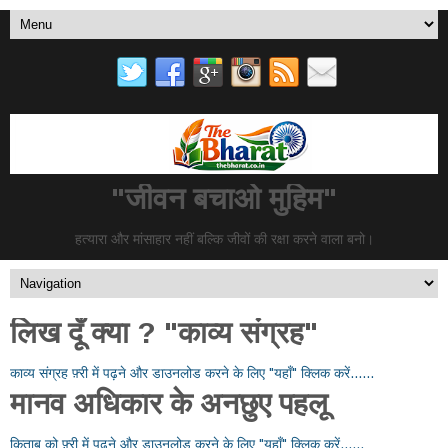
"जीवन बचाओ मुहिम"
हत्यारा और मांसाहार नहीं बल्कि जीवों की रक्षा करने वाला बनो।
लिख दूँ क्या ? "काव्य संग्रह"
काव्य संग्रह फ़्री में पढ़ने और डाउनलोड करने के लिए "यहाँ" क्लिक करें......
मानव अधिकार के अनछुए पहलू
किताब को फ़्री में पढ़ने और डाउनलोड करने के लिए "यहाँ" क्लिक करें......