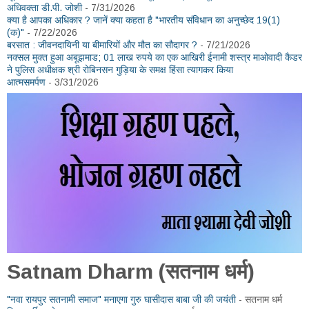
अधिवक्ता डी.पी. जोशी
- 7/31/2026
क्या है आपका अधिकार ? जानें क्या कहता है "भारतीय संविधान का अनुच्छेद 19(1)
(क)"
- 7/22/2026
बरसात : जीवनदायिनी या बीमारियों और मौत का सौदागर ?
- 7/21/2026
नक्सल मुक्त हुआ अबूझमाड; 01 लाख रुपये का एक आखिरी ईनामी शस्त्र माओवादी कैडर
ने पुलिस अधीक्षक श्री रोबिनसन गुड़िया के समक्ष हिंसा त्यागकर किया
आत्मसमर्पण
- 3/31/2026
Satnam Dharm (सतनाम धर्म)
"नवा रायपुर सतनामी समाज" मनाएगा गुरु घासीदास बाबा जी की जयंती
- सतनाम धर्म