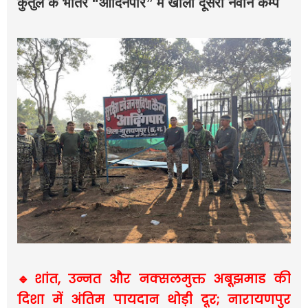
कुतुल के भीतर “आदिनपार” में खोली दूसरी नवीन कैम्प
🔹शांत, उन्नत और नक्सलमुक्त अबूझमाड की
दिशा में अंतिम पायदान थोड़ी दूर; नारायणपुर