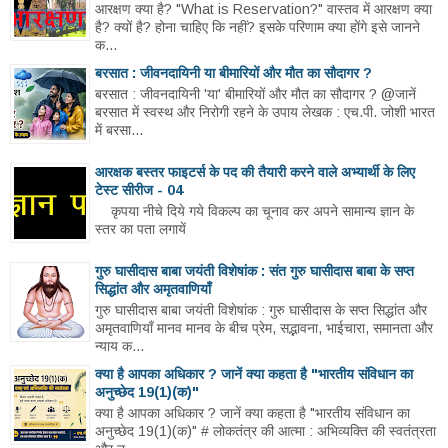
आरक्षण क्या है? "What is Reservation?" वास्तव में आरक्षण क्या
है? क्यों है? होना चाहिए कि नहीं? इसके परिणाम क्या होंगे इसे जानने
क...
बरसात : जीवनदायिनी या बीमारियों और मौत का सौदागर ?
बरसात : जीवनदायिनी 'या' बीमारियों और मौत का सौदागर ? @जानें
बरसात में स्वस्थ और निरोगी रहने के उपाय लेखक : एच.पी. जोशी भारत
में बरसा...
आरक्षक बस्तर फाइटर्स के पद की तैयारी करने वाले अभ्यार्थी के लिए
टेस्ट सीरीज - 04
कृपया नीचे दिये गये विकल्प का चूनाव कर अपने सामान्य ज्ञान के
स्तर का पता लगायें
गुरु घासीदास बाबा जयंती विशेषांक : संत गुरु घासीदास बाबा के सप्त
सिद्धांत और अमृतवाणियाँ
गुरु घासीदास बाबा जयंती विशेषांक : गुरु घासीदास के सप्त सिद्धांत और
अमृतवाणियाँ मानव मानव के बीच प्रेम, सद्भावना, भाईचारा, समानता और
न्याय क...
क्या है आपका अधिकार ? जानें क्या कहता है "भारतीय संविधान का
अनुच्छेद 19(1)(क)"
क्या है आपका अधिकार ? जानें क्या कहता है "भारतीय संविधान का
अनुच्छेद 19(1)(क)" # लोकतंत्र की आत्मा : अभिव्यक्ति की स्वतंत्रता