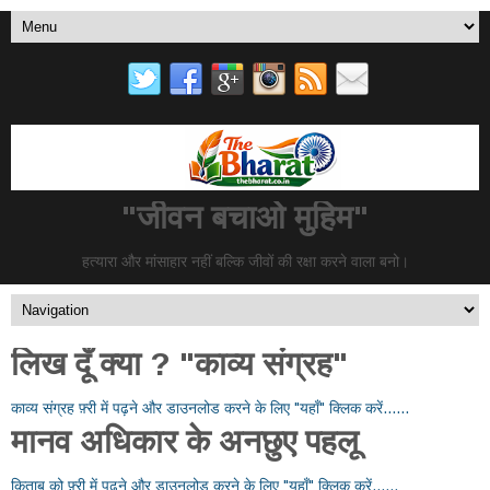
"जीवन बचाओ मुहिम"
हत्यारा और मांसाहार नहीं बल्कि जीवों की रक्षा करने वाला बनो।
लिख दूँ क्या ? "काव्य संग्रह"
काव्य संग्रह फ़्री में पढ़ने और डाउनलोड करने के लिए "यहाँ" क्लिक करें......
मानव अधिकार के अनछुए पहलू
किताब को फ़्री में पढ़ने और डाउनलोड करने के लिए "यहाँ" क्लिक करें......