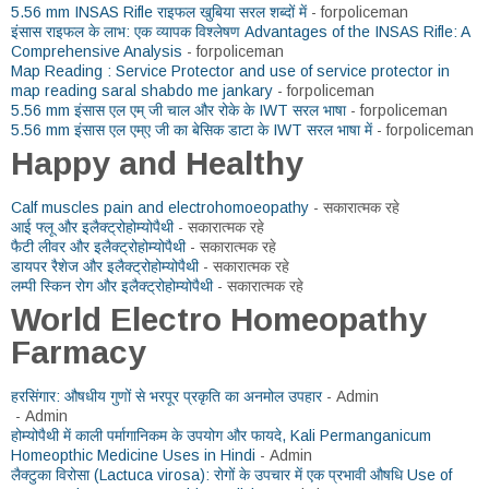
5.56 mm INSAS Rifle राइफल खुबिया सरल शब्दों में
- forpoliceman
इंसास राइफल के लाभ: एक व्यापक विश्लेषण Advantages of the INSAS Rifle: A
Comprehensive Analysis
- forpoliceman
Map Reading : Service Protector and use of service protector in
map reading saral shabdo me jankary
- forpoliceman
5.56 mm इंसास एल एम् जी चाल और रोके के IWT सरल भाषा
- forpoliceman
5.56 mm इंसास एल एम्ए जी का बेसिक डाटा के IWT सरल भाषा में
- forpoliceman
Happy and Healthy
Calf muscles pain and electrohomoeopathy
- सकारात्मक रहे
आई फ्लू और इलैक्ट्रोहोम्योपैथी
- सकारात्मक रहे
फैटी लीवर और इलैक्ट्रोहोम्योपैथी
- सकारात्मक रहे
डायपर रैशेज और इलैक्ट्रोहोम्योपैथी
- सकारात्मक रहे
लम्पी स्किन रोग और इलैक्ट्रोहोम्योपैथी
- सकारात्मक रहे
World Electro Homeopathy
Farmacy
हरसिंगार: औषधीय गुणों से भरपूर प्रकृति का अनमोल उपहार
- Admin
- Admin
होम्योपैथी में काली पर्मागानिकम के उपयोग और फायदे, Kali Permanganicum
Homeopthic Medicine Uses in Hindi
- Admin
लैक्टुका विरोसा (Lactuca virosa): रोगों के उपचार में एक प्रभावी औषधि Use of